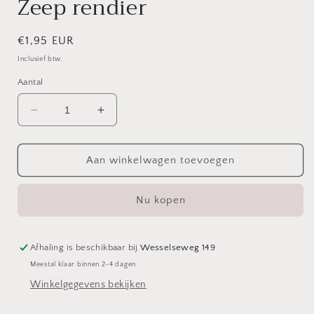
Zeep rendier
Normale
€1,95 EUR
prijs
Inclusief btw.
Aantal
Aantal
Aantal
verlagen
verhogen
voor
voor
Zeep
Zeep
Aan winkelwagen toevoegen
rendier
rendier
Nu kopen
Afhaling is beschikbaar bij
Wesselseweg 149
Meestal klaar binnen 2-4 dagen
Winkelgegevens bekijken