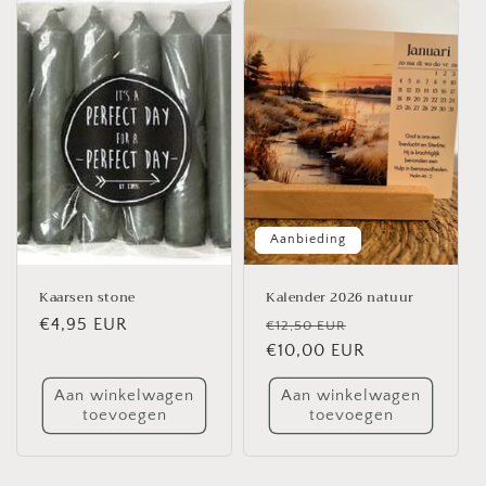
Aanbieding
Kaarsen stone
Kalender 2026 natuur
Normale
€4,95 EUR
Normale
Aanbiedingspri
€12,50 EUR
prijs
prijs
€10,00 EUR
Aan winkelwagen
Aan winkelwagen
toevoegen
toevoegen