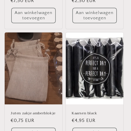
Normale
€7,50 EUR
Normale
€2,50 EUR
prijs
prijs
Aan winkelwagen
Aan winkelwagen
toevoegen
toevoegen
Juten zakje amberblokje
Kaarsen black
Normale
€0,75 EUR
Normale
€4,95 EUR
prijs
prijs