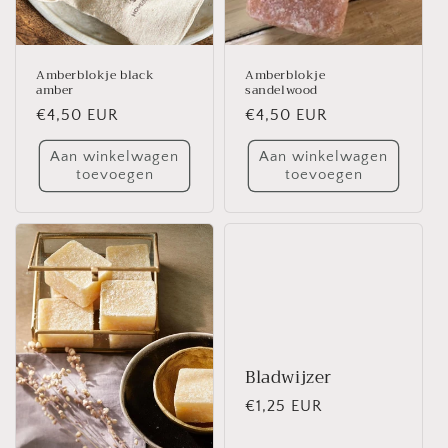
Amberblokje black
Amberblokje
amber
sandelwood
Normale
€4,50 EUR
Normale
€4,50 EUR
prijs
prijs
Aan winkelwagen
Aan winkelwagen
toevoegen
toevoegen
Bladwijzer
Normale
€1,25 EUR
prijs