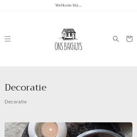
Meteen
Welkom bij...
naar de
content
Winkelwa
C
Decoratie
o
Decoratie
l
l
e