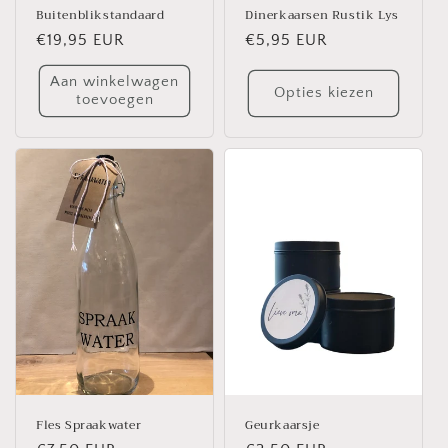
Buitenblikstandaard
Dinerkaarsen Rustik Lys
Normale
€19,95 EUR
Normale
€5,95 EUR
prijs
prijs
Aan winkelwagen
Opties kiezen
toevoegen
Fles Spraakwater
Geurkaarsje