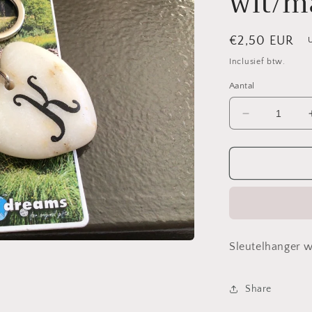
wit/m
Normale
€2,50 EUR
prijs
Inclusief btw.
Aantal
Aantal
verlagen
voor
Sleutelhang
letter
K
wit/marmer
Sleutelhanger w
Share