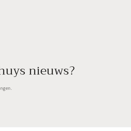
khuys nieuws?
angen.