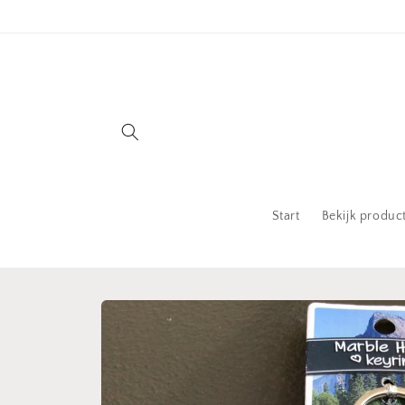
Meteen
naar de
content
Start
Bekijk produc
Ga direct naar
productinformatie