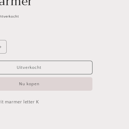
armer
Uitverkocht
Aantal
verhogen
voor
er
Sleutelhanger
Uitverkocht
letter
K
Nu kopen
wit/marmer
it marmer letter K