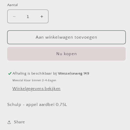
Aantal
Aantal
Aantal
verlagen
verhogen
voor
voor
Schulp
Schulp
Aan winkelwagen toevoegen
-
-
appel
appel
Nu kopen
aardbei
aardbei
0,75L
0,75L
Afhaling is beschikbaar bij
Wesselseweg 149
Meestal klaar binnen 2-4 dagen
Winkelgegevens bekijken
Schulp - appel aardbei 0,75L
Share