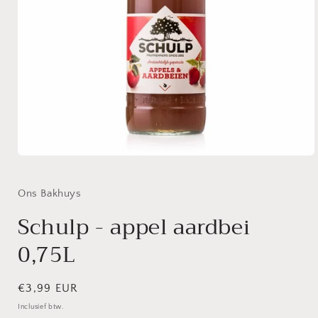
Media
1
openen
in
Ons Bakhuys
modaal
Schulp - appel aardbei
0,75L
Normale
€3,99 EUR
prijs
Inclusief btw.