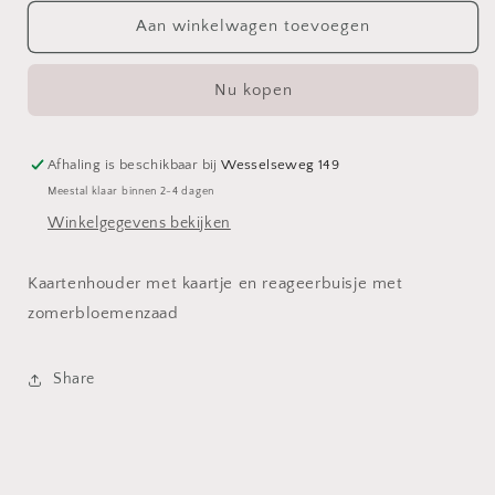
voor
voor
Reageerbuisje
Reageerbuisje
Aan winkelwagen toevoegen
bloemenzaad
bloemenzaad
met
met
Nu kopen
kaart
kaart
Afhaling is beschikbaar bij
Wesselseweg 149
Meestal klaar binnen 2-4 dagen
Winkelgegevens bekijken
Kaartenhouder met kaartje en reageerbuisje met
zomerbloemenzaad
Share