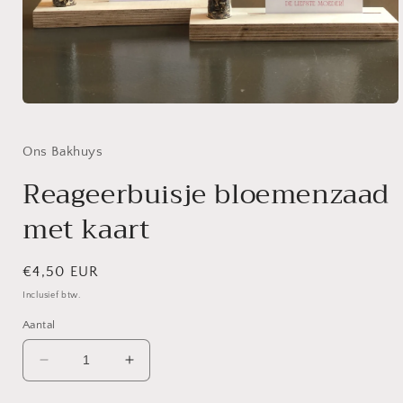
Media
1
openen
in
Ons Bakhuys
modaal
Reageerbuisje bloemenzaad
met kaart
Normale
€4,50 EUR
prijs
Inclusief btw.
Aantal
Aantal
Aantal
verlagen
verhogen