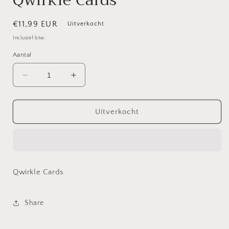
Qwirkle Cards
Normale
€11,99 EUR
Uitverkocht
prijs
Inclusief btw.
Aantal
Aantal
Aantal
verlagen
verhogen
voor
voor
Qwirkle
Qwirkle
Uitverkocht
Cards
Cards
Qwirkle Cards
Share