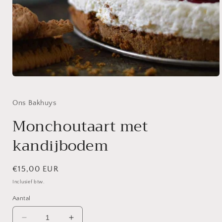
Media
1
openen
in
Ons Bakhuys
modaal
Monchoutaart met
kandijbodem
Normale
€15,00 EUR
prijs
Inclusief btw.
Aantal
Aantal
Aantal