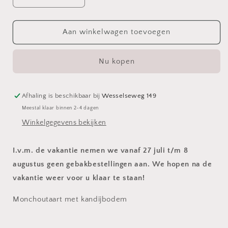
verlagen
verhogen
voor
voor
Monchoutaart
Monchoutaart
Aan winkelwagen toevoegen
met
met
kandijbodem
kandijbodem
Nu kopen
Afhaling is beschikbaar bij
Wesselseweg 149
Meestal klaar binnen 2-4 dagen
Winkelgegevens bekijken
I.v.m. de vakantie nemen we vanaf 27 juli t/m 8
augustus geen gebakbestellingen aan. We hopen na de
vakantie weer voor u klaar te staan!
Monchoutaart met kandijbodem