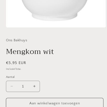
Media
1
openen
in
Ons Bakhuys
modaal
Mengkom wit
Normale
€5,95 EUR
prijs
Inclusief btw.
Aantal
Aantal
Aantal
verlagen
verhogen
voor
voor
Mengkom
Mengkom
Aan winkelwagen toevoegen