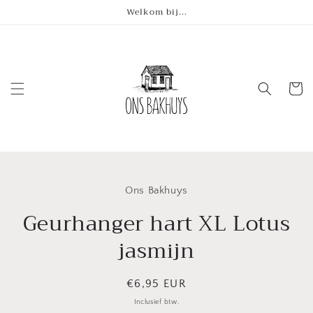
Meteen
Welkom bij...
naar de
content
Winkelwa
Ga direct naar
Ons Bakhuys
productinformatie
Geurhanger hart XL Lotus
jasmijn
Normale
€6,95 EUR
prijs
Inclusief btw.