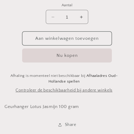
Aantal
Aantal
Aantal
verlagen
verhogen
voor
voor
Geurhanger
Geurhanger
Aan winkelwagen toevoegen
hart
hart
XL
XL
Nu kopen
Lotus
Lotus
jasmijn
jasmijn
Afhaling is momenteel niet beschikbaar bij
Afhaaladres Oud-
Hollandse spellen
Controleer de beschikbaarheid bij andere winkels
Geurhanger Lotus Jasmijn 100 gram
Share