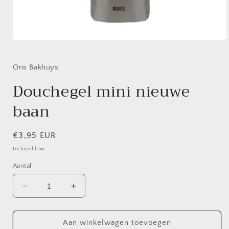
Media
1
openen
in
Ons Bakhuys
modaal
Douchegel mini nieuwe
baan
Normale
€3,95 EUR
prijs
Inclusief btw.
Aantal
Aantal
Aantal
verlagen
verhogen
voor
voor
Douchegel
Douchegel
Aan winkelwagen toevoegen