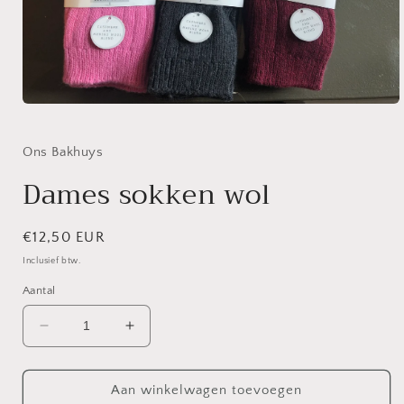
Media
1
openen
in
Ons Bakhuys
modaal
Dames sokken wol
Normale
€12,50 EUR
prijs
Inclusief btw.
Aantal
Aantal
Aantal
verlagen
verhogen
voor
voor
Dames
Dames
Aan winkelwagen toevoegen