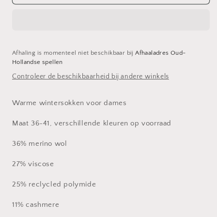
sokken
sokken
wol
wol
Afhaling is momenteel niet beschikbaar bij
Afhaaladres Oud-
Hollandse spellen
Controleer de beschikbaarheid bij andere winkels
Warme wintersokken voor dames
Maat 36-41, verschillende kleuren op voorraad
36% merino wol
27% viscose
25% reclycled polymide
11% cashmere