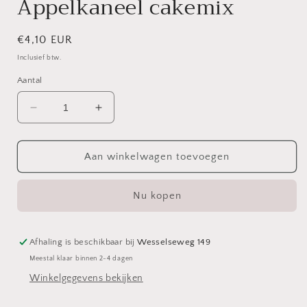
Appelkaneel cakemix
Normale
€4,10 EUR
prijs
Inclusief btw.
Aantal
Aantal
Aantal
verlagen
verhogen
voor
voor
Appelkaneel
Appelkaneel
Aan winkelwagen toevoegen
cakemix
cakemix
Nu kopen
Afhaling is beschikbaar bij
Wesselseweg 149
Meestal klaar binnen 2-4 dagen
Winkelgegevens bekijken