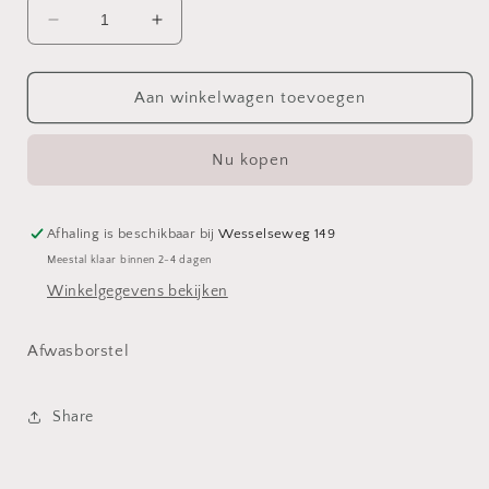
Aantal
Aantal
verlagen
verhogen
voor
voor
Afwasborstel
Afwasborstel
Aan winkelwagen toevoegen
Nu kopen
Afhaling is beschikbaar bij
Wesselseweg 149
Meestal klaar binnen 2-4 dagen
Winkelgegevens bekijken
Afwasborstel
Share