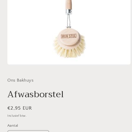
Media
1
openen
in
Ons Bakhuys
modaal
Afwasborstel
Normale
€2,95 EUR
prijs
Inclusief btw.
Aantal